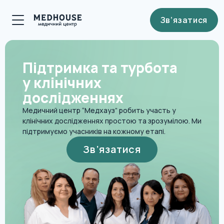
Зв’язатися
Підтримка та турбота
у клінічних
дослідженнях
Медичний центр “Медхауз” робить участь у
клінічних дослідженнях простою та зрозумілою.
Ми
підтримуємо учасників на кожному етапі.
Зв’язатися